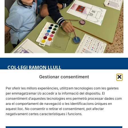
COL·LEGI RAMON LLULL
971 136 193
Gestionar consentiment
Vía Juan Riera, 15
Per oferir les millors experiències, utilitzem tecnologies com les galetes
07150 - Andratx
per emmagatzemar i/o accedir a la informació del dispositiu. El
consentiment d'aquestes tecnologies ens permetrà processar dades com
secretaria@ramon-llull.com
ara el comportament de navegació o les identificacions úniques en
aquest lloc. No consentir o retirar el consentiment, pot afectar
negativament certes característiques i funcions.
CONDICIONS I AVÍS LEGAL
Avís Legal