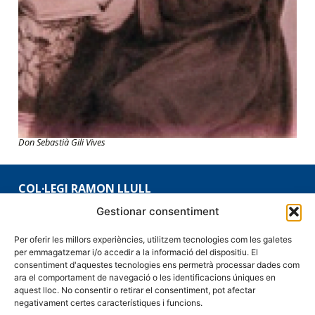
Don Sebastià Gili Vives
COL·LEGI RAMON LLULL
971 136 193
Gestionar consentiment
Vía Juan Riera, 15
Per oferir les millors experiències, utilitzem tecnologies com les galetes
07150 - Andratx
per emmagatzemar i/o accedir a la informació del dispositiu. El
consentiment d'aquestes tecnologies ens permetrà processar dades com
secretaria@ramon-llull.com
ara el comportament de navegació o les identificacions úniques en
aquest lloc. No consentir o retirar el consentiment, pot afectar
negativament certes característiques i funcions.
CONDICIONS I AVÍS LEGAL