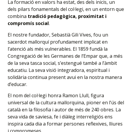
La formació en valors ha estat, des dels inicis, un
dels pilars fonamentals del col·legi, en un entorn que
combina
tradició pedagògica, proximitat i
compromís social
.
El nostre fundador, Sebastià Gili Vives, fou un
sacerdot mallorquí profundament implicat en
l’atenció als més vulnerables. El 1859 fundà la
Congregació de les Germanes de l’Empar que, a més
de la seva tasca social, s’estengué també a l’àmbit
educatiu. La seva visió integradora, espiritual i
solidària continua present avui en la nostra manera
d’educar.
El nom del col·legi honra Ramon Llull, figura
universal de la cultura mallorquina, pioner en l’ús del
català en la filosofia i autor de més de 240 obres. La
seva vida de saviesa, fe i diàleg interreligiós ens
inspira cada dia a formar persones reflexives, lliures
i compromeses.