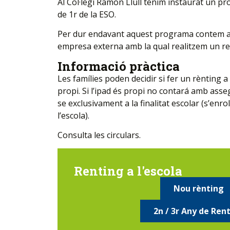
Al Col·legi Ramon Llull tenim instaurat un pr
de 1r de la ESO.
Per dur endavant aquest programa contem am
empresa externa amb la qual realitzem un re
Informació pràctica
Les famílies poden decidir si fer un rènting a
propi. Si l’ipad és propi no contará amb asse
se exclusivament a la finalitat escolar (s’enr
l’escola).
Consulta les circulars.
Renting a l'escola
Nou rènting
2n / 3r Any de Ren