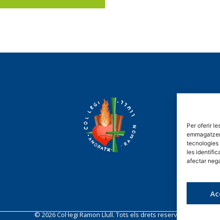
Per oferir l
emmagatzemar
tecnologies
les identifi
afectar nega
Ac
© 2026 Col·legi Ramon Llull. Tots els drets reservats