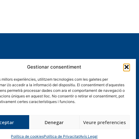
CONDICIONS I AVÍS LEGAL
Gestionar consentiment
Avís Legal
es millors experiències, utilitzem tecnologies com les galetes per
Política de Privacitat
 i/o accedir a la informació del dispositiu. El consentiment d'aquestes
 ens permetrà processar dades com ara el comportament de navegació o
Política de cookies (UE)
cacions úniques en aquest lloc. No consentir o retirar el consentiment, pot
tivament certes característiques i funcions.
Canal de denúncies
ceptar
Denegar
Veure preferencies
Política de cookies
Política de Privacitat
Avís Legal