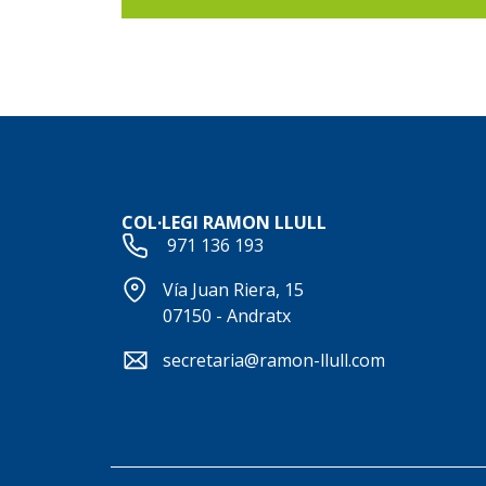
COL·LEGI RAMON LLULL
971 136 193
Vía Juan Riera, 15
07150 - Andratx
secretaria@ramon-llull.com