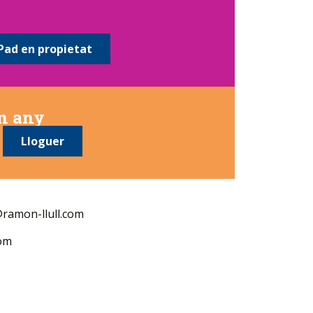
Pad en propietat
un any
Lloguer
ramon-llull.com
com