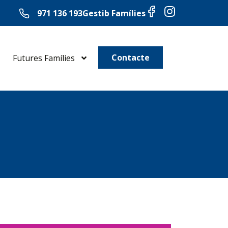
971 136 193
Gestib Famílies
Contacte
Futures Famílies