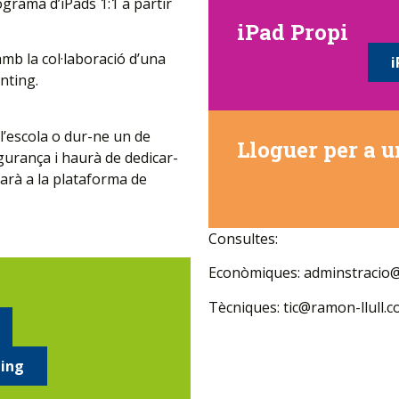
ograma d’iPads 1:1 a partir
iPad Propi
b la col·laboració d’una
i
nting.
 l’escola o dur-ne un de
Lloguer per a 
gurança i haurà de dedicar-
olarà a la plataforma de
Consultes:
Econòmiques: adminstracio@
Tècniques: tic@ramon-llull.
ting